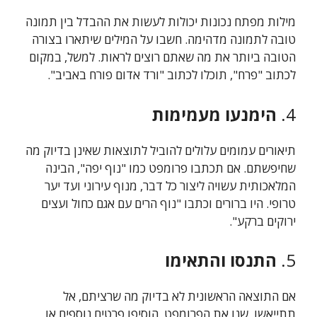
מילות מפתח נכונות יכולות לעשות את ההבדל בין תמונה
טובה לתמונה מדהימה. חשבו על המילים שיתארו בצורה
הטובה ביותר את מה שאתם רוצים לראות. למשל, במקום
לכתוב "פרח", תוכלו לכתוב "ורד אדום פורח באביב".
4.
הימנעו מעמימות
תיאורים עמומים עלולים להוביל לתוצאות שאינן בדיוק מה
שחיפשתם. אם תכתבו פרומפט כמו "נוף יפה", הבינה
המלאכותית עשויה ליצור כל דבר, מנוף עירוני ועד יער
טרופי. היו ברורים וכתבו "נוף הרים עם אגם כחול ועצים
ירוקים ברקע".
5.
התנסו והתאימו
אם התוצאה הראשונית לא בדיוק מה שרציתם, אל
תתייאשו. שנו את הפרומפט, הוסיפו פרטים נוספים או