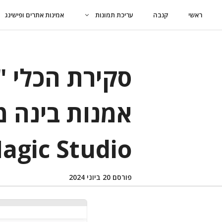
דלג
ראשי
קנבה
עריכת תמונות
אמינות אתרים ופישינג
תוכן
סקירת הכלי "
אמנות בינה 
agic Studio
פורסם
20 ביוני 2024