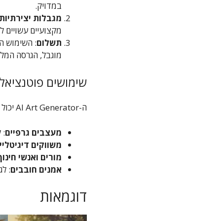
במדויק.
מגבלות יצירתיות
מקצועיים עשויים 
תשלום
: השימוש ה
מוגבל, הגרסה המל
שימושים פוטנציאלי
ה-AI Art Generator יכול לשמש במגוון רחב של תחומים:
מעצבים גרפיים
: 
משווקים דיגיטליי
מורים ואנשי חינוך
אמנים חובבים
: ל
דוגמאות