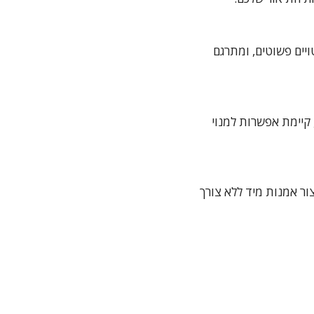
לביטויים פשוטים, ומתרגם
 קיימת אפשרות למנוי
השתמש ב-AI Art Generator. ניתן להתחיל ליצור אמנות מיד ללא צורך