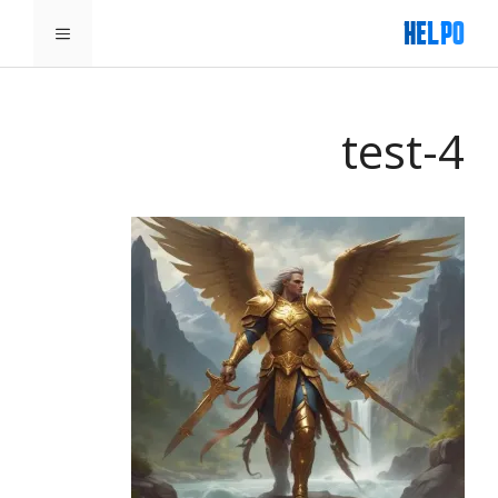
דלג
תפריט
תוכן
test-4