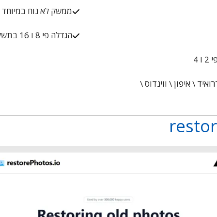
ממשק לא נוח במיוחד
הגדלה פי 8 ו 16 בתשלום
 4
איד \ איפון \ ווינדוס \
resto