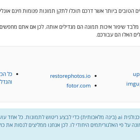
 הטובים ביותר אשר דרכם תוכלו לתקן תמונות פגומות חינם אונליין
מלבד שיפור איכות תמונה הם מגדילים אותה. לכן אם אתם מחפשים ל
ים האלו הם עבורכם.
up
כל הכל
restorephotos.io
והגדל
imgu
fotor.com
ℹ️ האתרים משתמשים בטכנולגית ai (בינה מלאכותית) כדי לבצע ריטוש לתמונות. 
 על פי האלגוריתמים היחודי לו. לכן אנחנו ממליצים לנסות את כו