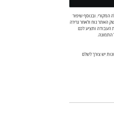
ם במגביל על פי הדרישות שלכם: הגדלת גודל תמונה עד פי 4 מגודלה המקורי. ובנוסף שיפור
 אפשרות לשיפור מראה התמונה על ידי בחירה ב Enhance Quality. ממשק האתר נוח ולאחר גרירה
png, jpeg ,jpg,. המערכת תעשה את העבודה ותציע לכם
 התמונה.
נות יש צורך לשלם