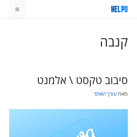
דלג
תפריט
תוכן
קנבה
סיבוב טקסט \ אלמנט
מאת
עורך האתר