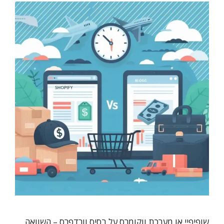
שופיפיי או מערכת ווקומרס על בסיס וורדפרס – השוואה,